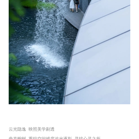
云光隐逸 映照美学剔透
曲直蜿蜒 重组空间维度追光逐影 寻找心灵之所