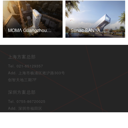
ΜΟΜΛ Guangzhou
Sunac·SANYA
Huangpu Financial City
INTERNATIONAL ICE
Super High-rise
AND SNOW MALL
上海方案总部
Tel. 021-65129357
Add. 上海市杨浦区淞沪路303号
创智天地三期7F
深圳方案总部
Tel. 0755-86720025
Add. 深圳市福田区
博今商务广场B座31F
成都集团总部