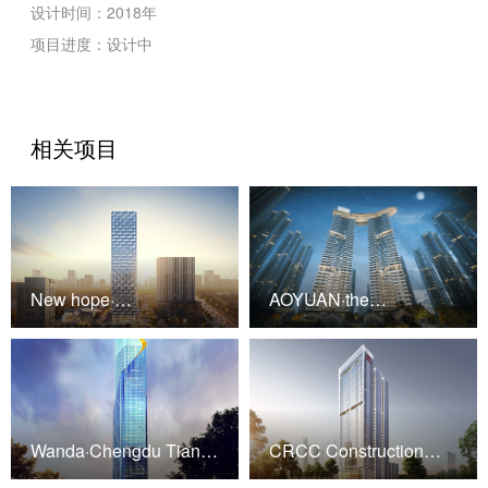
设计时间：2018年
项目进度：设计中
相关项目
New hope·
AOYUAN·the
Headquarters
residengce class
OfficeSuper high rise
Zhongding international
phase II
Wanda·Chengdu Tianfu
CRCC Construction
No. 1
Group Super High-rise